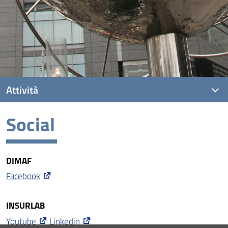
Attività
Social
Formazione
Progetti
DIMAF
Rivista
Facebook
Social
Premi
INSURLAB
Youtube
Linkedin