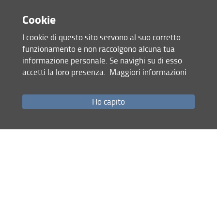
Cookie
Condividi
I cookie di questo sito servono al suo corretto
funzionamento e non raccolgono alcuna tua
informazione personale. Se navighi su di esso
ultimo aggiornamento
accetti la loro presenza.
Maggiori informazioni
25.03.2025
Ho capito
Mappa del sito
RSS feed
Privacy
Note Legali
Accessibilità e usabilità
Monitoraggio
Area personale