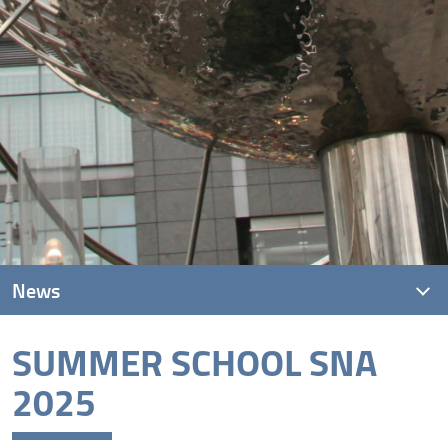
News
SUMMER SCHOOL SNA
News recenti
2025
Archivio